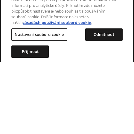
MAXIMÁLNÍ PICK-
informací pro analytické účely. Kliknutím zde můžete
přizpůsobit nastavení a/nebo souhlasit s používáním
UP
souborů cookie. Další informace naleznete v
našich
zásadách používání souborů cookie
.
Nastavení souboru cookie
Odmítnout
Přijmout