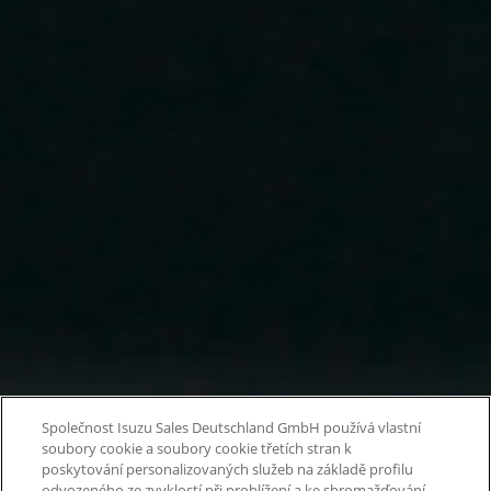
Společnost Isuzu Sales Deutschland GmbH používá vlastní
soubory cookie a soubory cookie třetích stran k
poskytování personalizovaných služeb na základě profilu
odvozeného ze zvyklostí při prohlížení a ke shromažďování