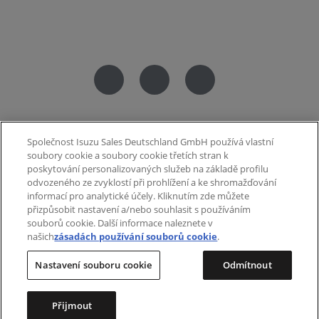
Společnost Isuzu Sales Deutschland GmbH používá vlastní
soubory cookie a soubory cookie třetích stran k
poskytování personalizovaných služeb na základě profilu
odvozeného ze zvyklostí při prohlížení a ke shromažďování
informací pro analytické účely. Kliknutím zde můžete
SPOLEČNOST
přizpůsobit nastavení a/nebo souhlasit s používáním
souborů cookie. Další informace naleznete v
našich
zásadách používání souborů cookie
.
O nás
Nastavení souboru cookie
Odmítnout
Kontakt
Často kladené otázky
Přijmout