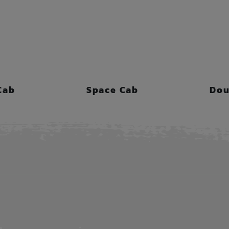
Cab
Space Cab
Dou