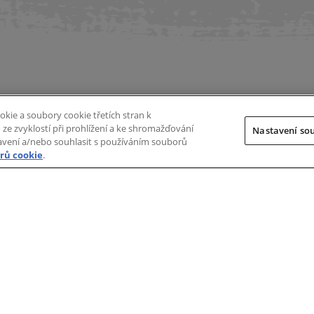
jednat zkušební jízdu
Vyhledat prode
kie a soubory cookie třetích stran k
ze zvyklostí při prohlížení a ke shromažďování
Nastavení so
tavení a/nebo souhlasit s používáním souborů
rů cookie
.
SPOLEČNOST
DOMŮ
O nás
D-MAX
Kontakt
FIREMNÍ ZÁKAZNÍCI
Často kladené otázky
Individualizace
Příslušenství