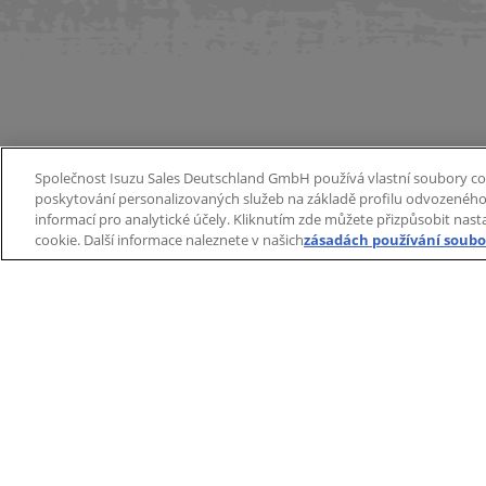
Ob
Společnost Isuzu Sales Deutschland GmbH používá vlastní soubory coo
poskytování personalizovaných služeb na základě profilu odvozeného 
informací pro analytické účely. Kliknutím zde můžete přizpůsobit nas
cookie. Další informace naleznete v našich
zásadách používání soubo