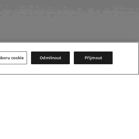
jce
uboru cookie
Odmítnout
Přijmout
SLUŽBY ZÁKAZNÍKŮM
Vyhledat prodejce
Zkušební jízda
Katalogy