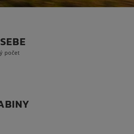
 SEBE
ký počet
ABINY