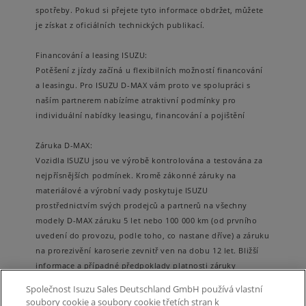
spotřeby. Pokud si přejete tyto informace obdržet, můžete
je získat z oficiálních technických publikací.
Financování a leasing ISUZU:
Potěšení z jízdy začíná u flexibilních možností financování
a leasingu. Pro ISUZU D-MAX vám proto ve spolupráci s
naším partnerem nabízíme atraktivní podmínky pro
individuální nabídky leasingu, financování a pojištění
Záruka D-MAX:
Vozidla ISUZU jsou ve výrobě kontrolována a testována za
nejpřísnějších podmínek. Kromě zákonné záruky na
materiálové a výrobní vady poskytuje ISUZU
prostřednictvím svých prodejců a partnerů na všechny
modely D-MAX záruku 5 let nebo 100 000 km (od prvního
uvedení do provozu, podle toho, co nastane dříve) a záruku
na prorezivění karoserie zevnitř ven na dobu 12 let. Bližší
informace a případné předpoklady platnosti záruky
naleznete v příslušných záručních ustanoveních, které mají
Společnost Isuzu Sales Deutschland GmbH používá vlastní
k dispozici všichni partneři ISUZU.
soubory cookie a soubory cookie třetích stran k