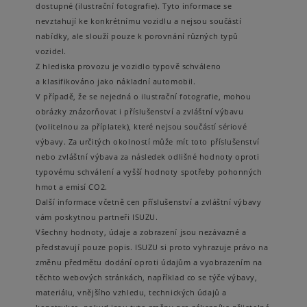
dostupné (ilustrační fotografie). Tyto informace se
nevztahují ke konkrétnímu vozidlu a nejsou součástí
nabídky, ale slouží pouze k porovnání různých typů
vozidel.
Z hlediska provozu je vozidlo typově schváleno
a klasifikováno jako nákladní automobil.
V případě, že se nejedná o ilustrační fotografie, mohou
obrázky znázorňovat i příslušenství a zvláštní výbavu
(volitelnou za příplatek), které nejsou součástí sériové
výbavy. Za určitých okolností může mít toto příslušenství
nebo zvláštní výbava za následek odlišné hodnoty oproti
typovému schválení a vyšší hodnoty spotřeby pohonných
hmot a emisí CO2.
Další informace včetně cen příslušenství a zvláštní výbavy
vám poskytnou partneři ISUZU.
Všechny hodnoty, údaje a zobrazení jsou nezávazné a
představují pouze popis. ISUZU si proto vyhrazuje právo na
změnu předmětu dodání oproti údajům a vyobrazením na
těchto webových stránkách, například co se týče výbavy,
materiálu, vnějšího vzhledu, technických údajů a