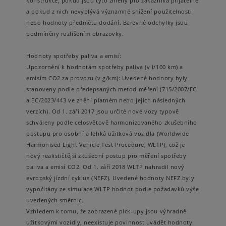
konstrukce, pokud jsou tyto změny pro zákazníka přijatelné
a pokud z nich nevyplývá významné snížení použitelnosti
nebo hodnoty předmětu dodání. Barevné odchylky jsou
podmíněny rozlišením obrazovky.
Hodnoty spotřeby paliva a emisí:
Upozornění k hodnotám spotřeby paliva (v l/100 km) a
emisím CO2 za provozu (v g/km): Uvedené hodnoty byly
stanoveny podle předepsaných metod měření (715/2007/EC
a EC/2023/443 ve znění platném nebo jejich následných
verzích). Od 1. září 2017 jsou určité nové vozy typově
schváleny podle celosvětově harmonizovaného zkušebního
postupu pro osobní a lehká užitková vozidla (Worldwide
Harmonised Light Vehicle Test Procedure, WLTP), což je
nový realističtější zkušební postup pro měření spotřeby
paliva a emisí CO2. Od 1. září 2018 WLTP nahradil nový
evropský jízdní cyklus (NEFZ). Uvedené hodnoty NEFZ byly
vypočítány ze simulace WLTP hodnot podle požadavků výše
uvedených směrnic.
Vzhledem k tomu, že zobrazené pick-upy jsou výhradně
užitkovými vozidly, neexistuje povinnost uvádět hodnoty