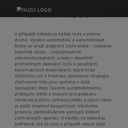
ZÁCHRANNÉ LISTY
V případě nehody je každá rada a pomoc
drahá. Výrobci automobilů a automobilové
kluby se snaží podpořit záchranáře – zejména
hasičské sbory – zveřejňováním
standardizovaných, a tedy i okamžitě
přehledných datových listů o použitých
konstrukčních materiálech, které hrají
důležitou roli z hlediska záchranné strategie.
Záchranné listy jsou vyvíjeny v úzké
spolupráci mezi Svazem automobilového
průmyslu (VDA) a Svazem pro podporu
německé požární ochrany (vfdb) a jejich cílem
je další zlepšení bezpečnosti silničního
provozu zjednodušením postupů během
záchranných operací. V naději, že nebudou
potřebné, ale že jsou v případě nouze vždy