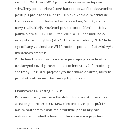
verzích). Od 1. září 2017 jsou určité nové vozy typově
schváleny podle celosvětově harmonizovaného zkušebního
postupu pro osobní a lehká užitková vozidla (Worldwide
Harmonised Light Vehicle Test Procedure, WLTP), což je
nový realističtější zkušební postup pro měření spotřeby
paliva a emisí CO2. Od 1. září 2018 WLTP nahradil nový
evropský jízdní cyklus (NEFZ). Uvedené hodnoty NEFZ byly
vypočítány ze simulace WLTP hodnot podle požadavků výše
uvedených směrnic.
Vzhledem k tomu, že zobrazené pick-upy jsou výhradně
užitkovými vozidly, neexistuje povinnost uvádět hodnoty
spotřeby. Pokud si přejete tyto informace obdržet, můžete
je získat z oficiálních technických publikací.
Financování a leasing ISUZU:
Potěšení z jízdy začíná u flexibilních možností financování
a leasingu. Pro ISUZU D-MAX vám proto ve spolupráci s
naším partnerem nabízíme atraktivní podmínky pro
individuální nabídky leasingu, financování a pojištění
Záruka D-MAX: