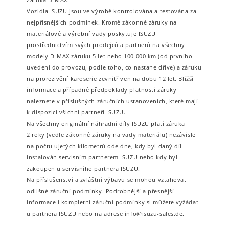
Vozidla ISUZU jsou ve výrobě kontrolována a testována za
nejpřísnějších podmínek. Kromě zákonné záruky na
materiálové a výrobní vady poskytuje ISUZU
prostřednictvím svých prodejců a partnerů na všechny
modely D-MAX záruku 5 let nebo 100 000 km (od prvního
uvedení do provozu, podle toho, co nastane dříve) a záruku
na prorezivění karoserie zevnitř ven na dobu 12 let. Bližší
informace a případné předpoklady platnosti záruky
naleznete v příslušných záručních ustanoveních, které mají
k dispozici všichni partneři ISUZU.
Na všechny originální náhradní díly ISUZU platí záruka
2 roky (vedle zákonné záruky na vady materiálu) nezávisle
na počtu ujetých kilometrů ode dne, kdy byl daný díl
instalován servisním partnerem ISUZU nebo kdy byl
zakoupen u servisního partnera ISUZU.
Na příslušenství a zvláštní výbavu se mohou vztahovat
odlišné záruční podmínky. Podrobnější a přesnější
informace i kompletní záruční podmínky si můžete vyžádat
u partnera ISUZU nebo na adrese info@isuzu-sales.de.