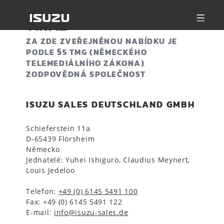
TIRÁŽ
ZA ZDE ZVEŘEJNĚNOU NABÍDKU JE
PODLE §5 TMG (NĚMECKÉHO
TELEMEDIÁLNÍHO ZÁKONA)
ZODPOVĚDNÁ SPOLEČNOST
ISUZU SALES DEUTSCHLAND GMBH
Schieferstein 11a
D-65439 Flörsheim
Německo
Jednatelé:
Yuhei Ishiguro
, Claudius Meynert,
Louis Jedeloo
Telefon:
+49 (0) 6145 5491 100
Fax: +49 (0) 6145 5491 122
E-mail:
info@isuzu-sales.de