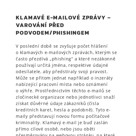
KLAMAVÉ E-MAILOVÉ ZPRÁVY –
VAROVÁNÍ PŘED
PODVODEM/PHISHINGEM
V poslední době se zvyšuje počet hlášení
o klamavých e-mailových zprávách, kterým se
často přezdívá „phishing“ a které nezákonně
používají určitá jména, respektive údajné
odesílatele, aby předstíraly svoji pravost.
Může se přitom jednat například o inzeráty
nabízející pracovní místa nebo oznámení
o výhře. Prostřednictvím těchto e-mailů se
zločinecké organizace nebo jednotlivci snaží
získat důvěrné údaje zákazníků (čísla
kreditních karet, hesla a podobně). Tyto e-
maily představují novou formu počítačové
kriminality. Klamavý e-mail je buď zaslán
přímo cílové osobě, nebo jsou oběti
přesměrovány na webovou stránku, na které