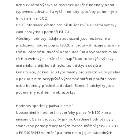
nebo zvláštní výbava za následek odlišné hodnoty oproti
typovému schválení a vyšší hodnoty spotřeby pohonných
hmot a emisí CO2.
Další informace včetně cen příslušenství a zvláštní výbavy
vám poskytnou partneři ISUZU.
Všechny hodnoty, údaje a zobrazení jsou nezávazné a
představují pouze popis. ISUZU si proto vyhrazuje právo na
změnu předmětu dodání oproti údajům a vyobrazením na
těchto webových stránkách, například co se týče výbavy,
materiálu, vnějšího vzhledu, technických údajů a
konstrukce, pokud jsou tyto změny pro zákazníka přijatelné
a pokud z nich nevyplývá významné snížení použitelnosti
nebo hodnoty předmětu dodání. Barevné odchylky jsou
podmíněny rozlišením obrazovky.
Hodnoty spotřeby paliva a emisí:
Upozornění k hodnotám spotřeby paliva (v l/100 km) a
emisím CO2 za provozu (v g/km): Uvedené hodnoty byly
stanoveny podle předepsaných metod měření (715/2007/EC
a EC/2023/443 ve znění platném nebo jejich následných