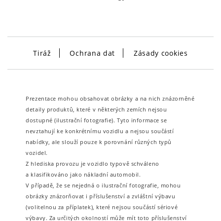
Tiráž
Ochrana dat
Zásady cookies
Prezentace mohou obsahovat obrázky a na nich znázorněné
detaily produktů, které v některých zemích nejsou
dostupné (ilustrační fotografie). Tyto informace se
nevztahují ke konkrétnímu vozidlu a nejsou součástí
nabídky, ale slouží pouze k porovnání různých typů
vozidel.
Z hlediska provozu je vozidlo typově schváleno
a klasifikováno jako nákladní automobil.
V případě, že se nejedná o ilustrační fotografie, mohou
obrázky znázorňovat i příslušenství a zvláštní výbavu
(volitelnou za příplatek), které nejsou součástí sériové
výbavy. Za určitých okolností může mít toto příslušenství