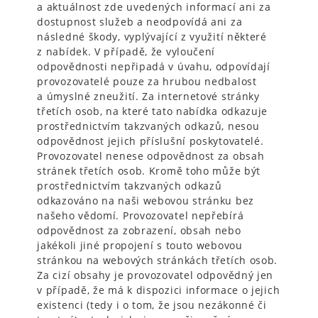
a aktuálnost zde uvedených informací ani za
dostupnost služeb a neodpovídá ani za
následné škody, vyplývající z využití některé
z nabídek. V případě, že vyloučení
odpovědnosti nepřipadá v úvahu, odpovídají
provozovatelé pouze za hrubou nedbalost
a úmyslné zneužití. Za internetové stránky
třetích osob, na které tato nabídka odkazuje
prostřednictvím takzvaných odkazů, nesou
odpovědnost jejich příslušní poskytovatelé.
Provozovatel nenese odpovědnost za obsah
stránek třetích osob. Kromě toho může být
prostřednictvím takzvaných odkazů
odkazováno na naši webovou stránku bez
našeho vědomí. Provozovatel nepřebírá
odpovědnost za zobrazení, obsah nebo
jakékoli jiné propojení s touto webovou
stránkou na webových stránkách třetích osob.
Za cizí obsahy je provozovatel odpovědný jen
v případě, že má k dispozici informace o jejich
existenci (tedy i o tom, že jsou nezákonné či